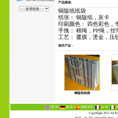
产品描述:
铜版纸纸袋
纸张： 铜版纸，灰卡
印刷颜色： 四色彩色，
手挽： 棉绳，PP绳，
工艺： 覆膜，烫金，压
相关产品 :
铜版纸纸袋
英 语
德 语
西班牙语
法 语
CopyRight 2011 All Ri