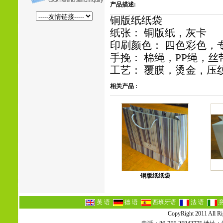
产品描述:
铜版纸纸袋
纸张： 铜版纸，灰卡
印刷颜色： 四色彩色，
手挽： 棉绳，PP绳，
工艺： 覆膜，烫金，压
相关产品 :
铜版纸纸袋
英 语
德 语
西班牙语
法 语
CopyRight 2011 All Ri