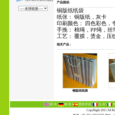
产品描述:
铜版纸纸袋
纸张： 铜版纸，灰卡
印刷颜色： 四色彩色，
手挽： 棉绳，PP绳，
工艺： 覆膜，烫金，压
相关产品 :
铜版纸纸袋
英 语
德 语
西班牙语
法 语
CopyRight 2011 All Ri