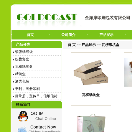
金海岸印刷包装有限公司
首页
公司简介
产品展示
产品分类
首 页
>>
产品展示
>>
瓦楞纸坑盒
铜版纸纸袋
折叠彩盒
瓦楞纸坑盒
精装盒
酒类包装
书刊，画册印刷
瓦楞纸坑盒
目录册，宣传单，信纸信封
联系我们