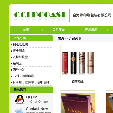
金海岸印刷包装有限公司
首页
公司简介
产品展示
产品分类
首页
>>
产品列表
铜版纸纸袋
折叠彩盒
瓦楞纸坑盒
精装盒
酒类包装
书刊，画册印刷
圆筒酒盒
目录册，宣传单，信纸信封
联系我们